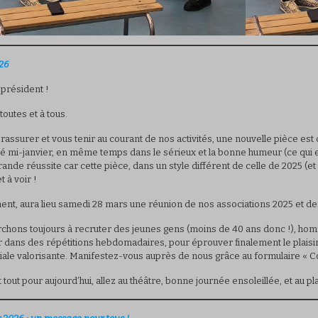
26
 président !
toutes et à tous.
rassurer et vous tenir au courant de nos activités, une nouvelle pièce est 
mi-janvier, en même temps dans le sérieux et la bonne humeur (ce qui e
rande réussite car cette pièce, dans un style différent de celle de 2025 (et
t à voir !
ment, aura lieu samedi 28 mars une réunion de nos associations 2025 et de
chons toujours à recruter des jeunes gens (moins de 40 ans donc !), hom
ir dans des répétitions hebdomadaires, pour éprouver finalement le plaisir 
iale valorisante. Manifestez-vous auprès de nous grâce au formulaire « Co
st tout pour aujourd’hui, allez au théâtre, bonne journée ensoleillée, et au p