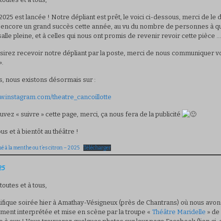
2025 est lancée ! Notre dépliant est prêt, le voici ci-dessous, merci de le 
encore un grand succès cette année, au vu du nombre de personnes à qui 
alle pleine, et à celles qui nous ont promis de revenir revoir cette pièce
ésirez recevoir notre dépliant par la poste, merci de nous communiquer
».
rs, nous existons désormais sur :
ww.instagram.com/theatre_cancoillotte
uvez « suivre » cette page, merci, ça nous fera de la publicité
us et à bientôt au théâtre !
é à la menthe ou t’es citron – 2025
Télécharger
25
toutes et à tous,
fique soirée hier à Amathay-Vésigneux (près de Chantrans) où nous avons
ment interprétée et mise en scène par la troupe «
Théâtre Maridelle
» de 