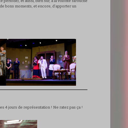
période), et aussi, bien sûr, à la volonté farouche
r de bons moments, et encore, d’apporter un
es 4 jours de représentation ! Ne ratez pas ça !