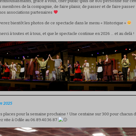
enthousiasmants, grâce à vous, cher public (plus de 800 personne sur cette 
es membres de la compagnie, de faire plaisir, de passer et de faire passe
 nos associations partenaires
verez bientôt les photos de ce spectacle dans le menu « Historique »
erci à toutes et à tous, et que le spectacle continue en 2026 … et au delà !
e 2025
es places pour la semaine prochaine ! Une centaine sur 300 pour chacun d
 vite à Odile au 06.89.40.36.87