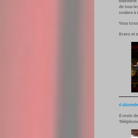
tellement 
de tous l
soutien à
Vous trou
Bravo et m
6 décembr
Il reste d
Téléphonez