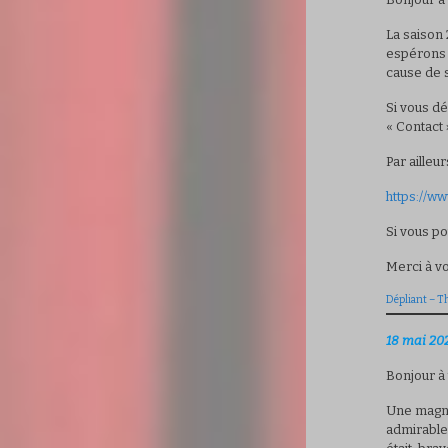
La saison 
espérons 
cause de s
Si vous d
« Contact 
Par ailleu
https://w
Si vous po
Merci à vo
Dépliant – Th
18 mai 20
Bonjour à 
Une magni
admirable