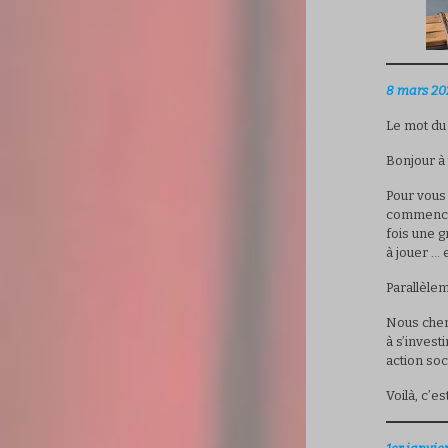
8 mars 20
Le mot du
Bonjour à 
Pour vous 
commencé 
fois une g
à jouer … e
Parallèle
Nous cher
à s’invest
action soc
Voilà, c’e