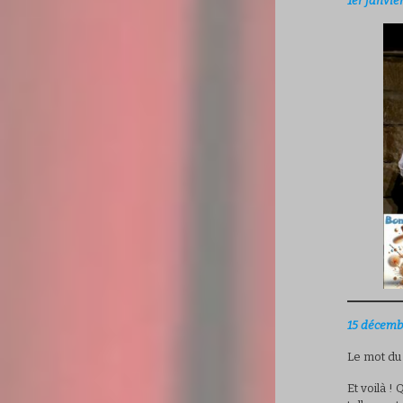
1er janvie
15 décemb
Le mot du
Et voilà !